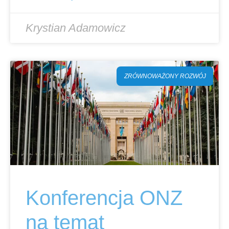
Krystian Adamowicz
ZRÓWNOWAŻONY ROZWÓJ
Konferencja ONZ
na temat