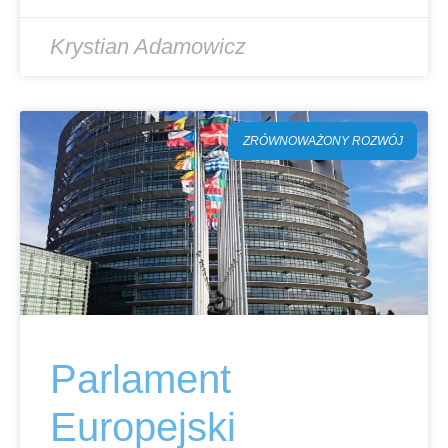
Krystian Adamowicz
ZRÓWNOWAŻONY ROZWÓJ
Parlament
Europejski